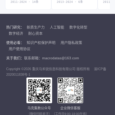
2011-2024 · 14条
2013-2024 · 6条
2011-2
热门研究：
新质生产力
人工智能
数字化转型
数字经济
耐心资本
使用必看：
知识产权保护声明
用户隐私政策
用户使用协议
关于我们：
联系邮箱：macrodatas@163.com
Copyright ©2026 重庆马禾锐信息科技有限公司 版权所有
渝ICP备
2020011838号-1
马克集数公众号
企业微信客服
（微信扫码关注）
（工作日9:00-18:00在线）