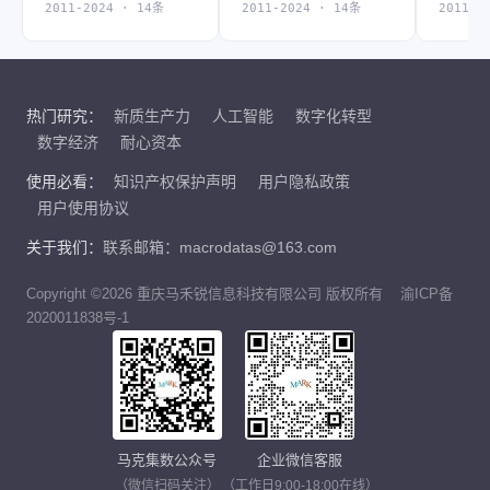
2011-2024 · 14条
2011-2024 · 14条
2011-2
热门研究：
新质生产力
人工智能
数字化转型
数字经济
耐心资本
使用必看：
知识产权保护声明
用户隐私政策
用户使用协议
关于我们：
联系邮箱：macrodatas@163.com
Copyright ©2026 重庆马禾锐信息科技有限公司 版权所有
渝ICP备
2020011838号-1
马克集数公众号
企业微信客服
（微信扫码关注）
（工作日9:00-18:00在线）