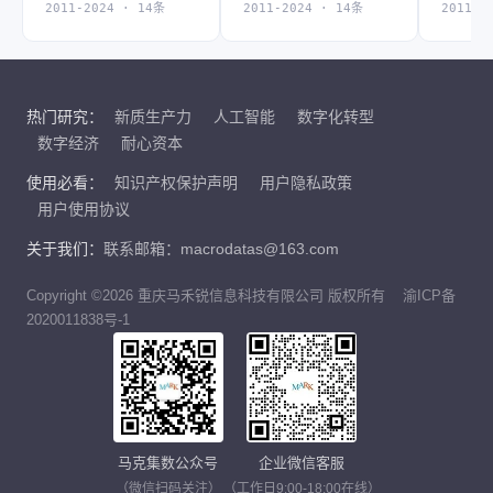
2011-2024 · 14条
2011-2024 · 14条
2011-2
热门研究：
新质生产力
人工智能
数字化转型
数字经济
耐心资本
使用必看：
知识产权保护声明
用户隐私政策
用户使用协议
关于我们：
联系邮箱：macrodatas@163.com
Copyright ©2026 重庆马禾锐信息科技有限公司 版权所有
渝ICP备
2020011838号-1
马克集数公众号
企业微信客服
（微信扫码关注）
（工作日9:00-18:00在线）