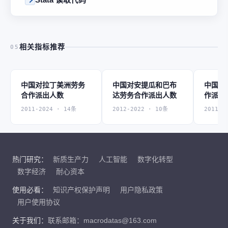
相关指标推荐
05
中国对拉丁美洲劳务
中国对安提瓜和巴布
中国对
合作派出人数
达劳务合作派出人数
作派出
2011-2024 · 14条
2012-2022 · 10条
2011-2
热门研究：
新质生产力
人工智能
数字化转型
数字经济
耐心资本
使用必看：
知识产权保护声明
用户隐私政策
用户使用协议
关于我们：
联系邮箱：macrodatas@163.com