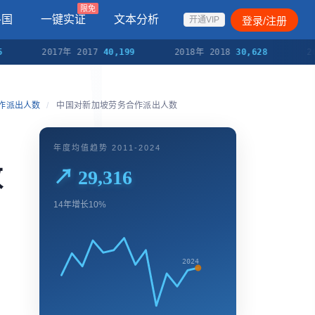
限免
各国
一键实证
文本分析
登录/注册
开通VIP
2017年 2017
40,199
2018年 2018
30,628
2019
合作派出人数
/
中国对新加坡劳务合作派出人数
年度均值趋势 2011-2024
数
↗ 29,316
14年增长10%
2024