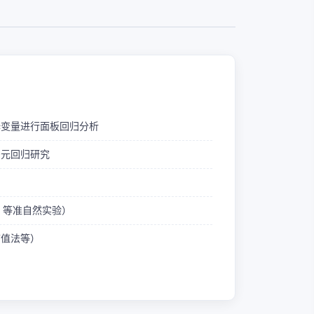
释变量进行面板回归分析
多元回归研究
ID 等准自然实验）
熵值法等）