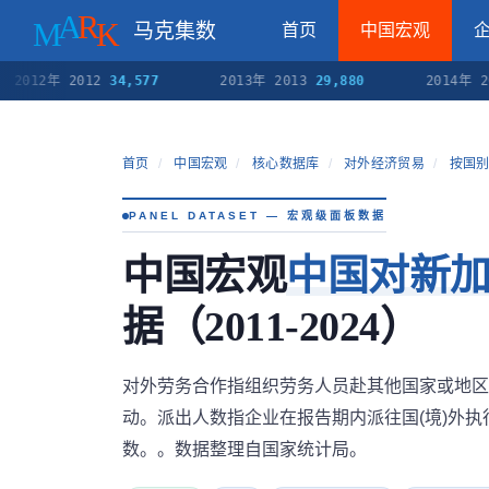
马克集数
首页
中国宏观
012年 2012
34,577
2013年 2013
29,880
2014年 2014
首页
/
中国宏观
/
核心数据库
/
对外经济贸易
/
按国别
PANEL DATASET — 宏观级面板数据
中国宏观
中国对新
据（2011-2024）
对外劳务合作指组织劳务人员赴其他国家或地区
动。派出人数指企业在报告期内派往国(境)外
数。。数据整理自国家统计局。