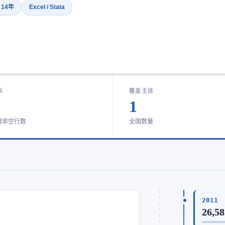
· 14年
Excel / Stata
本
覆盖主体
1
据非空行数
全国数量
2011
26,5