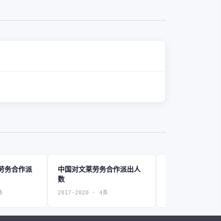
劳务合作派
中国对文莱劳务合作派出人
中国对缅甸劳务
数
数
条
2017-2020 · 4条
2011-2024 · 14条