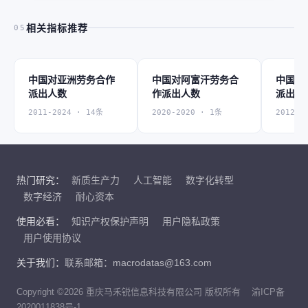
相关指标推荐
05
中国对亚洲劳务合作
中国对阿富汗劳务合
中国对
派出人数
作派出人数
派出人
2011-2024 · 14条
2020-2020 · 1条
2012-2
热门研究：
新质生产力
人工智能
数字化转型
数字经济
耐心资本
使用必看：
知识产权保护声明
用户隐私政策
用户使用协议
关于我们：
联系邮箱：macrodatas@163.com
Copyright ©2026 重庆马禾锐信息科技有限公司 版权所有
渝ICP备
2020011838号-1