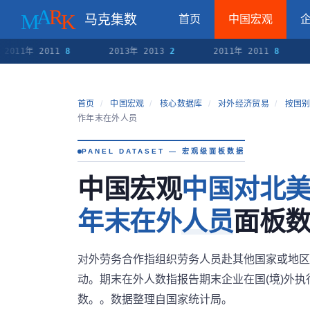
马克集数
首页
中国宏观
2011年 2011
8
2013年 2013
2
2011年 2011
8
首页
/
中国宏观
/
核心数据库
/
对外经济贸易
/
按国别
作年末在外人员
PANEL DATASET — 宏观级面板数据
中国宏观
中国对北美
年末在外人员
面板数据
对外劳务合作指组织劳务人员赴其他国家或地区
动。期末在外人数指报告期末企业在国(境)外
数。。数据整理自国家统计局。