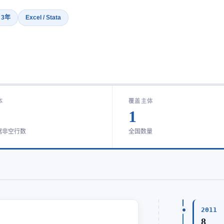
· 3年
Excel / Stata
本
覆盖主体
1
据非空行数
全国数量
2011
8