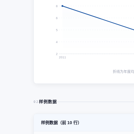
8
6
5
4
2
2011
折线为年度
样例数据
02
样例数据（前 10 行）