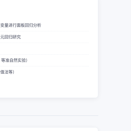
释变量进行面板回归分析
多元回归研究
ID 等准自然实验）
熵值法等）