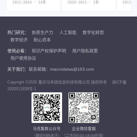
2011-2024 · 14条
2020-2021 · 2条
2011-2
热门研究：
新质生产力
人工智能
数字化转型
数字经济
耐心资本
使用必看：
知识产权保护声明
用户隐私政策
用户使用协议
关于我们：
联系邮箱：macrodatas@163.com
Copyright ©2026 重庆马禾锐信息科技有限公司 版权所有
渝ICP备
2020011838号-1
马克集数公众号
企业微信客服
（微信扫码关注）
（工作日9:00-18:00在线）