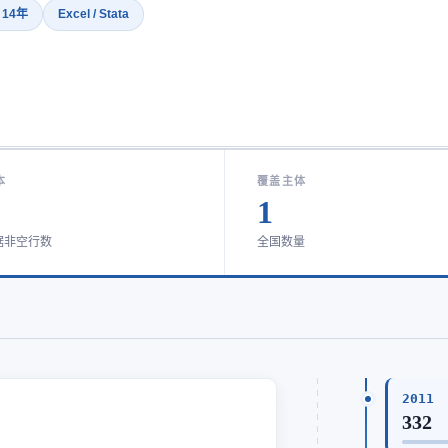
· 14年
Excel / Stata
本
覆盖主体
1
据非空行数
全国数量
2011
332