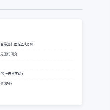
释变量进行面板回归分析
多元回归研究
ID 等准自然实验）
熵值法等）