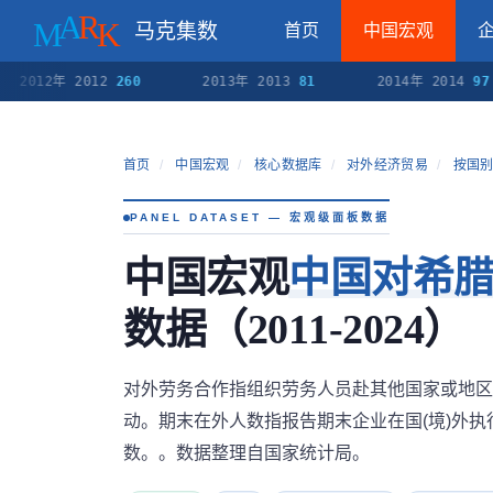
马克集数
首页
中国宏观
2012年 2012
260
2013年 2013
81
2014年 2014
97
首页
/
中国宏观
/
核心数据库
/
对外经济贸易
/
按国别
PANEL DATASET — 宏观级面板数据
中国宏观
中国对希
数据（2011-2024）
对外劳务合作指组织劳务人员赴其他国家或地区
动。期末在外人数指报告期末企业在国(境)外
数。。数据整理自国家统计局。