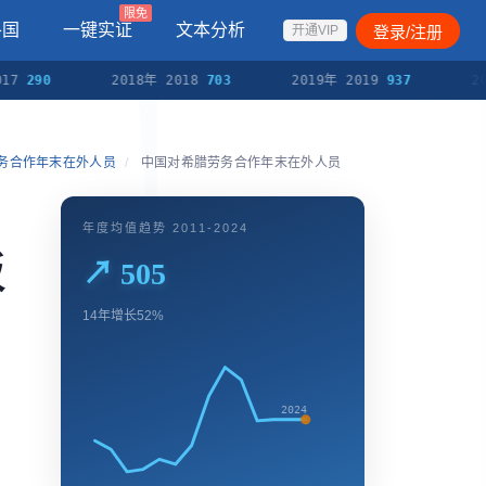
限免
各国
一键实证
文本分析
登录/注册
开通VIP
290
2018年 2018
703
2019年 2019
937
2020
劳务合作年末在外人员
/
中国对希腊劳务合作年末在外人员
年度均值趋势 2011-2024
板
↗ 505
14年增长52%
2024