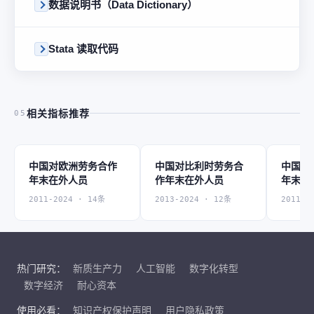
数据说明书（Data Dictionary）
Stata 读取代码
相关指标推荐
05
中国对欧洲劳务合作
中国对比利时劳务合
中国对
年末在外人员
作年末在外人员
年末在
2011-2024 · 14条
2013-2024 · 12条
2011-2
热门研究：
新质生产力
人工智能
数字化转型
数字经济
耐心资本
使用必看：
知识产权保护声明
用户隐私政策