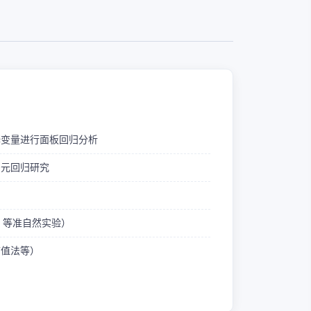
释变量进行面板回归分析
多元回归研究
ID 等准自然实验）
熵值法等）