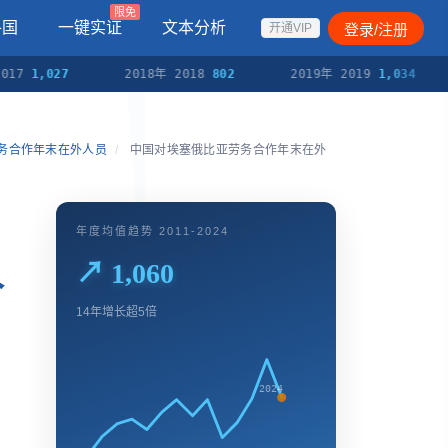
限免
各国
一键实证
文本分析
登录/注册
开通VIP
7
1,027
2018年 2018
802
2019年 2019
1,034
劳务合作年末在外人员
/
中国对埃塞俄比亚劳务合作年末在外
年度均值趋势 2011-2024
人
↗ 1,060
14年增长超5倍
2024