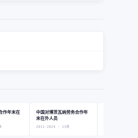
合作年末在
中国对博茨瓦纳劳务合作年
中国对布隆迪劳
末在外人员
在外人员
条
2011-2024 · 13条
2011-2024 · 14条