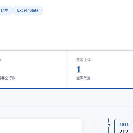
· 14年
Excel / Stata
本
覆盖主体
1
据非空行数
全国数量
2011
212