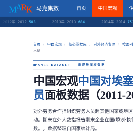
马克集数
首页
中国宏观
12年 2012
503
2013年 2013
684
2014年 2014
753
首页
/
中国宏观
/
核心数据库
/
对外经济贸易
/
按国别
人员
PANEL DATASET — 宏观级面板数据
中国宏观
中国对埃
员
面板数据（2011-2
对外劳务合作指组织劳务人员赴其他国家或地区
动。期末在外人数指报告期末企业在国(境)外
数。。数据整理自国家统计局。