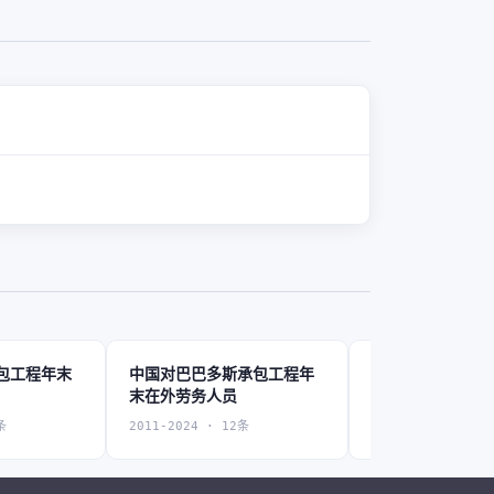
包工程年末
中国对巴巴多斯承包工程年
中国对伯利兹承
末在外劳务人员
在外劳务人员
条
2011-2024 · 12条
2011-2011 · 1条