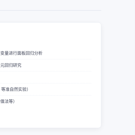
释变量进行面板回归分析
多元回归研究
ID 等准自然实验）
熵值法等）