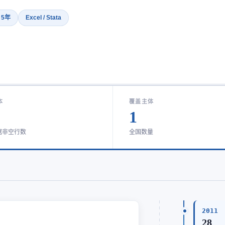
· 5年
Excel / Stata
本
覆盖主体
1
据非空行数
全国数量
2011
28