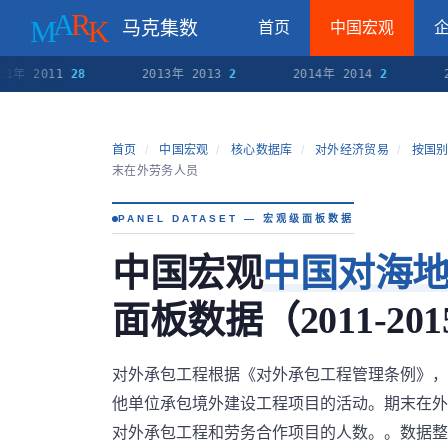
马克集数
首页
中国宏观
11年 2011
28
2013年 2013
2
2014年 2014
2
2
首页
/
中国宏观
/
核心数据库
/
对外经济贸易
/
按国别
末在外劳务人员
PANEL DATASET — 宏观级面板数据
中国宏观
中国对海
面板数据（2011-201
对外承包工程根据《对外承包工程管理条例》，
他单位承包境外建设工程项目的活动。期末在外
对外承包工程和劳务合作项目的人数。。数据整