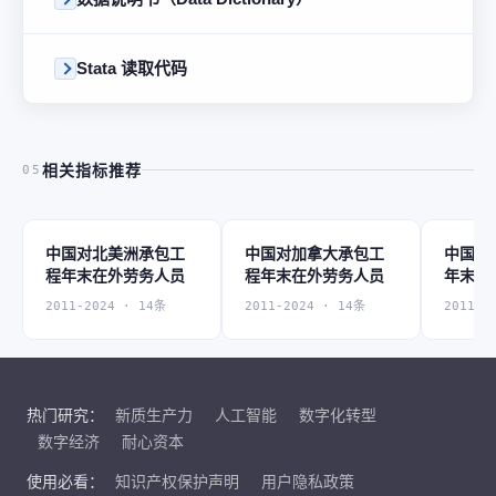
Stata 读取代码
相关指标推荐
05
中国对北美洲承包工
中国对加拿大承包工
中国对
程年末在外劳务人员
程年末在外劳务人员
年末在
2011-2024 · 14条
2011-2024 · 14条
2011-2
热门研究：
新质生产力
人工智能
数字化转型
数字经济
耐心资本
使用必看：
知识产权保护声明
用户隐私政策