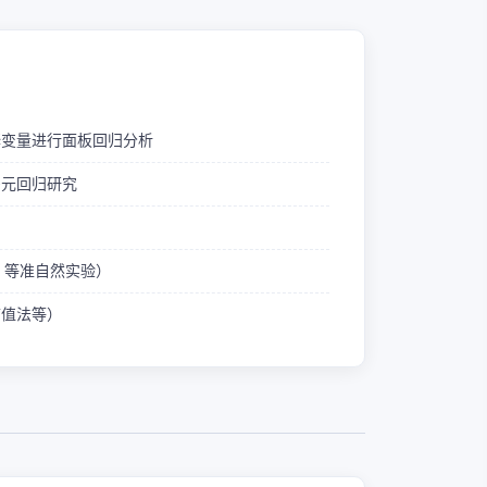
释变量进行面板回归分析
多元回归研究
ID 等准自然实验）
熵值法等）