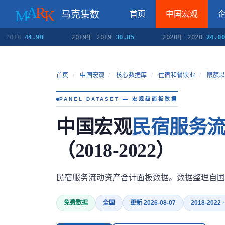
马克集数
首页
中国宏观
 2018
44.90
2019年 2019
30.85
2020年 2020
24.00
首页
/
中国宏观
/
核心数据库
/
住宿和餐饮业
/
限额
PANEL DATASET — 宏观级面板数据
中国宏观
民宿服务
（2018-2022）
民宿服务流动资产合计面板数据。数据整理自国
免费数据
全国
更新 2026-08-07
2018-2022 