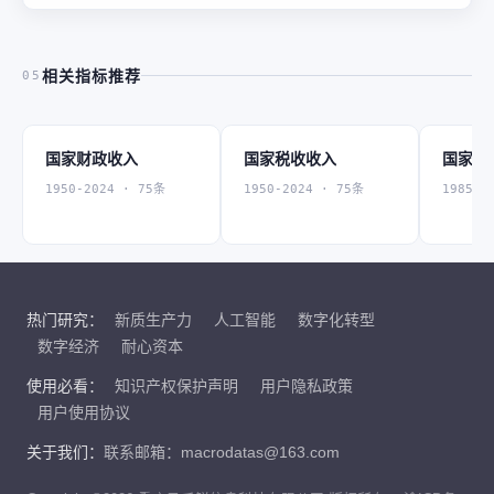
相关指标推荐
05
国家财政收入
国家税收收入
国家国
1950-2024 · 75条
1950-2024 · 75条
1985-2
热门研究：
新质生产力
人工智能
数字化转型
数字经济
耐心资本
使用必看：
知识产权保护声明
用户隐私政策
用户使用协议
关于我们：
联系邮箱：macrodatas@163.com