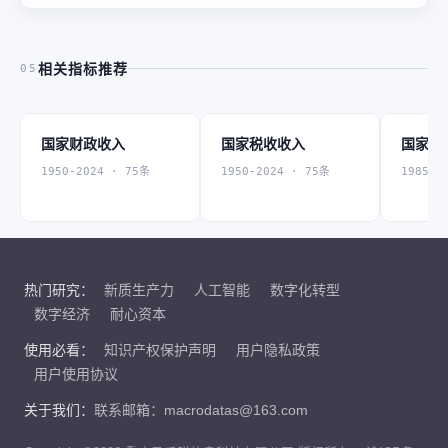
相关指标推荐
05
国家财政收入
国家税收收入
国家国
1950-2024 · 75条
1950-2024 · 75条
1985-2
热门研究：
新质生产力
人工智能
数字化转型
数字经济
耐心资本
使用必看：
知识产权保护声明
用户隐私政策
用户使用协议
关于我们：
联系邮箱：macrodatas@163.com