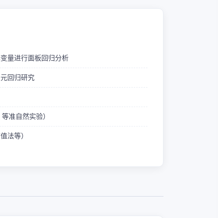
释变量进行面板回归分析
多元回归研究
ID 等准自然实验）
熵值法等）