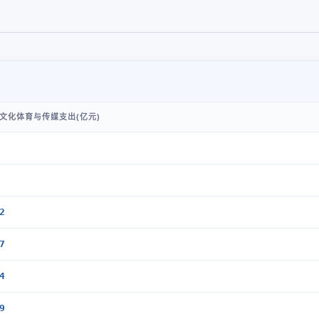
文化体育与传媒支出(亿元)
2
7
4
9