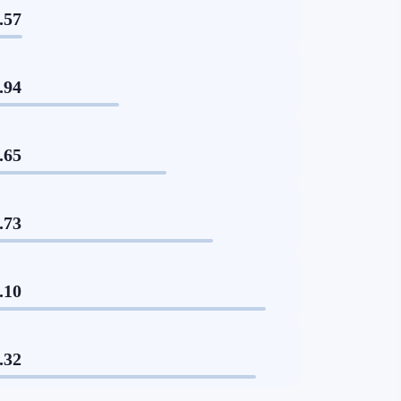
.57
.94
.65
.73
.10
.32