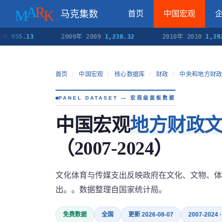
马克集数
首页
中国宏观
5.13
2009年 2009
1,238.32
2010年 2010
1,392.57
首页
/
中国宏观
/
核心数据库
/
财政
/
中央和地方财
PANEL DATASET — 宏观级面板数据
中国宏观
地方财政
（2007-2024）
文化体育与传媒支出反映政府在文化、文物、体
出。。数据整理自国家统计局。
免费数据
全国
更新 2026-08-07
2007-2024 