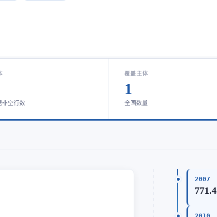
本
覆盖主体
1
据非空行数
全国数量
2007
771.
2010