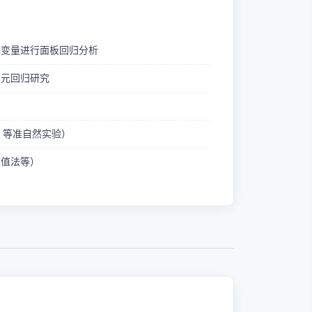
释变量进行面板回归分析
多元回归研究
ID 等准自然实验）
熵值法等）