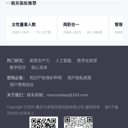
相关指标推荐
05
女性董事人数
两职合一
管理层
1999-2025 · 73,317条
2000-2025 · 69,586条
2000-2
热门研究：
新质生产力
人工智能
数字化转型
数字经济
耐心资本
使用必看：
知识产权保护声明
用户隐私政策
用户使用协议
关于我们：
联系邮箱：macrodatas@163.com
Copyright ©2026 重庆马禾锐信息科技有限公司 版权所有
渝ICP备
2020011838号-1