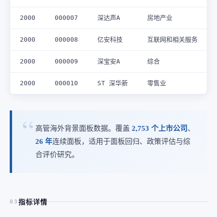
2000
000007
深达声A
房地产业
2000
000008
亿安科技
互联网和相关服务
2000
000009
深宝安A
综合
2000
000010
ST 深华新
零售业
高管海外背景面板数据。覆盖
2,753 个上市公司
、
26 年
连续面板，适用于面板回归、政策评估与综
合评价研究。
指标详情
03