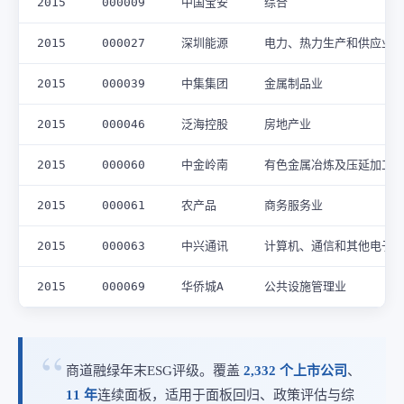
2015
000009
中国宝安
综合
2015
000027
深圳能源
电力、热力生产和供应业
2015
000039
中集集团
金属制品业
2015
000046
泛海控股
房地产业
2015
000060
中金岭南
有色金属冶炼及压延加工
2015
000061
农产品
商务服务业
2015
000063
中兴通讯
计算机、通信和其他电子
2015
000069
华侨城A
公共设施管理业
商道融绿年末ESG评级。覆盖
2,332 个上市公司
、
11 年
连续面板，适用于面板回归、政策评估与综