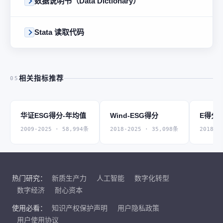
数据说明书（Data Dictionary）
Stata 读取代码
相关指标推荐
05
华证ESG得分-年均值
Wind-ESG得分
E得分
2009-2025 · 58,994条
2018-2025 · 35,098条
2018-2
热门研究：
新质生产力
人工智能
数字化转型
数字经济
耐心资本
使用必看：
知识产权保护声明
用户隐私政策
用户使用协议