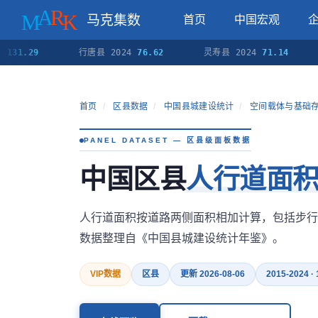
马克集数
首页
中国宏观
29
行唐县 2024
76.62
灵寿县 2024
71.14
高邑
首页
/
区县数据
/
中国县城建设统计
/
空间载体与基础
PANEL DATASET — 区县级面板数据
中国区县
人行道面
人行道面积按道路两侧面积相加计算，包括步行
数据整理自《中国县城建设统计年鉴》。
VIP数据
区县
更新 2026-08-06
2015-2024 ·