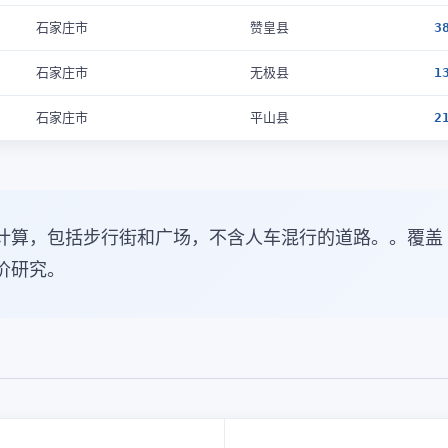
石家庄市
赞皇县
3
石家庄市
无极县
1
石家庄市
平山县
2
计算，包括步行街和广场，不含人车混行的道路。。覆盖
价研究。