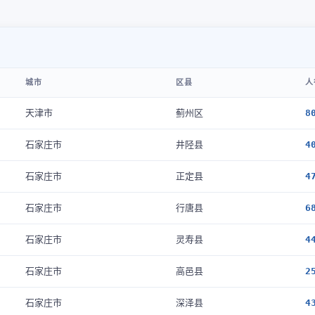
城市
区县
人
天津市
蓟州区
8
石家庄市
井陉县
4
石家庄市
正定县
4
石家庄市
行唐县
6
石家庄市
灵寿县
4
石家庄市
高邑县
2
石家庄市
深泽县
4