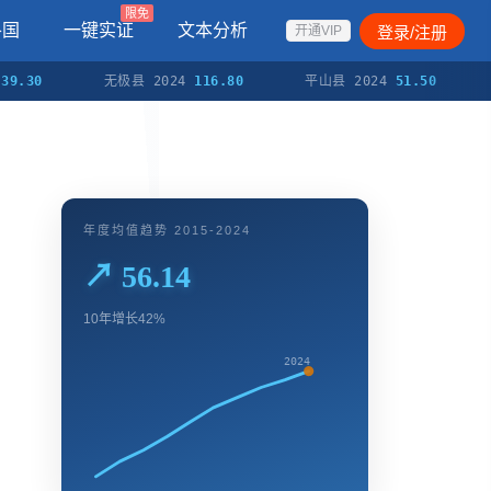
限免
各国
一键实证
文本分析
登录/注册
开通VIP
无极县 2024
116.80
平山县 2024
51.50
元氏县
年度均值趋势 2015-2024
↗ 56.14
10年增长42%
2024