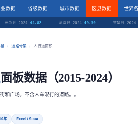
企业数据
省级数据
城市数据
区县数据
世界
县 2024
44.82
深泽县 2024
49.50
赞皇县 2024
39.30
存量
/
道路骨架
/
人行道面积
积
面板数据（2015-2024）
街和广场，不含人车混行的道路。。
 10年
Excel / Stata