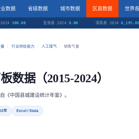
企业数据
省级数据
城市数据
区县数据
世界
024
300.00
宜良县 2024
0.00
滦南县 2024
6,195.00
存量
/
行业供给能力
/
人工煤气
/
销售气量
板数据（2015-2024）
自《中国县城建设统计年鉴》。
 10年
Excel / Stata