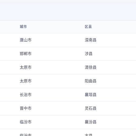
城市
区县
唐山市
滦南县
邯郸市
涉县
太原市
清徐县
太原市
阳曲县
长治市
襄垣县
晋中市
灵石县
临汾市
襄汾县
临汾市
古县