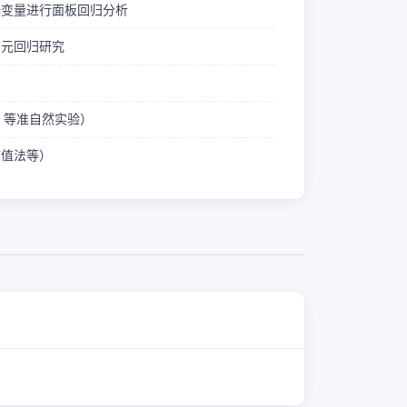
释变量进行面板回归分析
多元回归研究
ID 等准自然实验）
熵值法等）