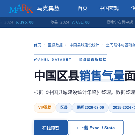
马克集数
首页
中国宏观
 2024
6,195.00
涉县 2024
7,651.00
察哈尔右翼中旗 2
首页
/
区县数据
/
中国县城建设统计
/
空间载体与基础
PANEL DATASET — 区县级面板数据
中国区县
销售气量
面
根据《中国县城建设统计年鉴》整理。数据整理
VIP数据
区县
更新 2026-08-06
2015-2024 ·
↓ 下载 Excel / Stata
在线预览