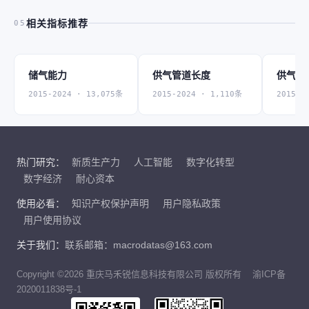
相关指标推荐
05
储气能力
供气管道长度
供气总
2015-2024 · 13,075条
2015-2024 · 1,110条
2015-2
热门研究：
新质生产力
人工智能
数字化转型
数字经济
耐心资本
使用必看：
知识产权保护声明
用户隐私政策
用户使用协议
关于我们：
联系邮箱：macrodatas@163.com
Copyright ©2026 重庆马禾锐信息科技有限公司 版权所有
渝ICP备
2020011838号-1