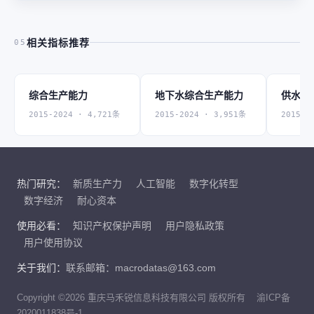
相关指标推荐
05
综合生产能力
地下水综合生产能力
供水管
2015-2024 · 4,721条
2015-2024 · 3,951条
2015-2
热门研究：
新质生产力
人工智能
数字化转型
数字经济
耐心资本
使用必看：
知识产权保护声明
用户隐私政策
用户使用协议
关于我们：
联系邮箱：macrodatas@163.com
Copyright ©2026 重庆马禾锐信息科技有限公司 版权所有
渝ICP备
2020011838号-1