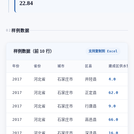
22.84
样例数据
02
样例数据（前 10 行）
支持复制到 Excel
年份
省份
城市
区县
建成区供水管道
2017
河北省
石家庄市
井陉县
4.0
2017
河北省
石家庄市
正定县
62.0
2017
河北省
石家庄市
行唐县
9.0
2017
河北省
石家庄市
高邑县
66.0
2017
河北省
石家庄市
深泽县
16.0