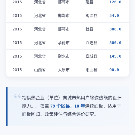
2015
河北省
邯郸市
磁县
126.0
2015
河北省
邯郸市
鸡泽县
54.0
2015
河北省
邯郸市
魏县
308.0
2015
河北省
承德市
兴隆县
300.0
2015
河北省
衡水市
阜城县
145.0
2015
山西省
太原市
阳曲县
90.0
指供热企业（单位）向城市热用户输送热能的设计
能力。。覆盖
79 个区县
、
10 年
连续面板，适用于
面板回归、政策评估与综合评价研究。