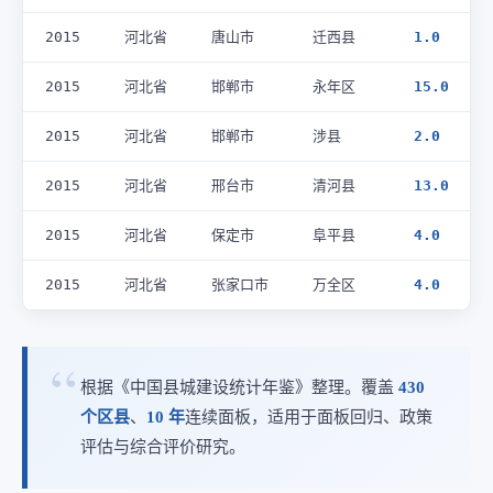
2015
河北省
唐山市
迁西县
1.0
2015
河北省
邯郸市
永年区
15.0
2015
河北省
邯郸市
涉县
2.0
2015
河北省
邢台市
清河县
13.0
2015
河北省
保定市
阜平县
4.0
2015
河北省
张家口市
万全区
4.0
根据《中国县城建设统计年鉴》整理。覆盖
430
个区县
、
10 年
连续面板，适用于面板回归、政策
评估与综合评价研究。