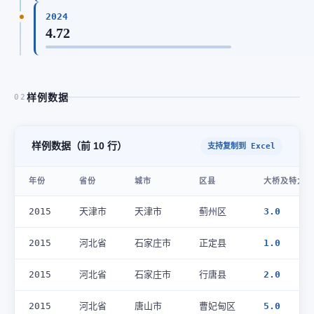
2024
4.72
样例数据
02
样例数据（前 10 行）
支持复制到 Excel
年份
省份
城市
区县
大桥及特大桥
2015
天津市
天津市
蓟州区
3.0
2015
河北省
石家庄市
正定县
1.0
2015
河北省
石家庄市
行唐县
2.0
2015
河北省
唐山市
曹妃甸区
5.0