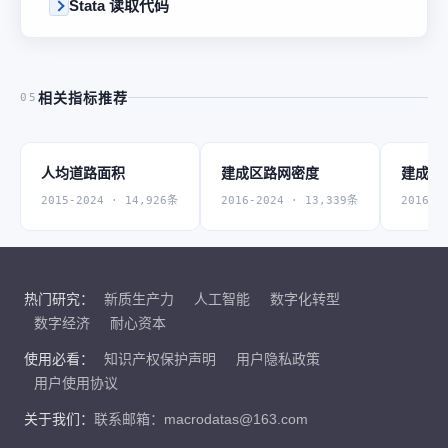
Stata 读取代码
相关指标推荐
05
人均道路面积
建成区路网密度
建成区
2015-2024 · 14,926条
2016-2024 · 13,339条
2016-2
热门研究：
新质生产力
人工智能
数字化转型
数字经济
耐心资本
使用必看：
知识产权保护声明
用户隐私政策
用户使用协议
关于我们：
联系邮箱：macrodatas@163.com