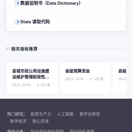
数据说明书（Data Dictionary）
Stata 读取代码
相关指标推荐
05
县城市政公用设施建
省级预算资金
县级预
设维护管理财政性资
2015-2016 · 1,182条
2015-2
金收入
2015-2016 · 3,052条
热门研究：
新质生产力
人工智能
数字化转型
数字经济
耐心资本
使用必看：
知识产权保护声明
用户隐私政策