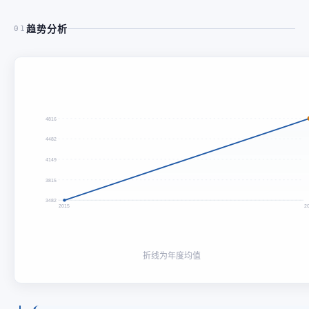
趋势分析
01
4816
4482
4149
3815
3482
2015
2
折线为年度均值