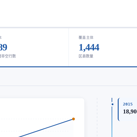
本
覆盖主体
89
1,444
据非空行数
区县数量
2015
18,90