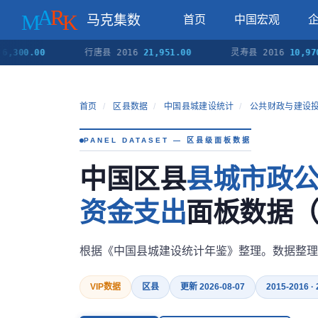
马克集数
首页
中国宏观
.00
行唐县 2016
21,951.00
灵寿县 2016
10,970.00
首页
/
区县数据
/
中国县城建设统计
/
公共财政与建设
PANEL DATASET — 区县级面板数据
中国区县
县城市政
资金支出
面板数据（20
根据《中国县城建设统计年鉴》整理。数据整理
VIP数据
区县
更新 2026-08-07
2015-2016 ·