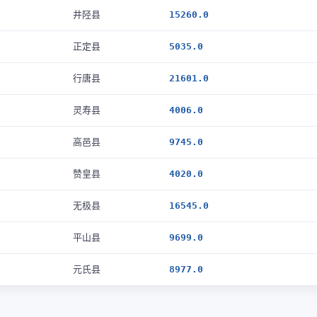
井陉县
15260.0
正定县
5035.0
行唐县
21601.0
灵寿县
4006.0
高邑县
9745.0
赞皇县
4020.0
无极县
16545.0
平山县
9699.0
元氏县
8977.0