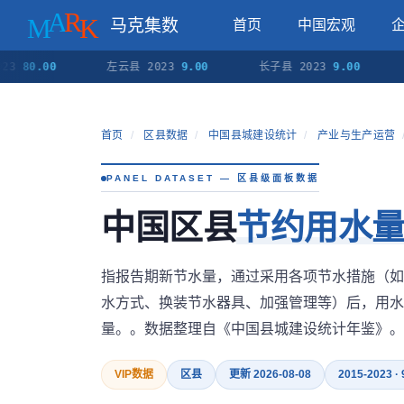
马克集数
首页
中国宏观
0.00
左云县 2023
9.00
长子县 2023
9.00
沁水
首页
/
区县数据
/
中国县城建设统计
/
产业与生产运营
PANEL DATASET — 区县级面板数据
中国区县
节约用水
指报告期新节水量，通过采用各项节水措施（如
水方式、换装节水器具、加强管理等）后，用水
量。。数据整理自《中国县城建设统计年鉴》。
VIP数据
区县
更新 2026-08-08
2015-2023 ·