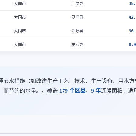
大同市
广灵县
35.
大同市
灵丘县
42.
大同市
浑源县
36.
大同市
左云县
8.0
项节水措施（如改进生产工艺、技术、生产设备、用水方
，而节约的水量。。覆盖
179 个区县
、
9 年
连续面板，适