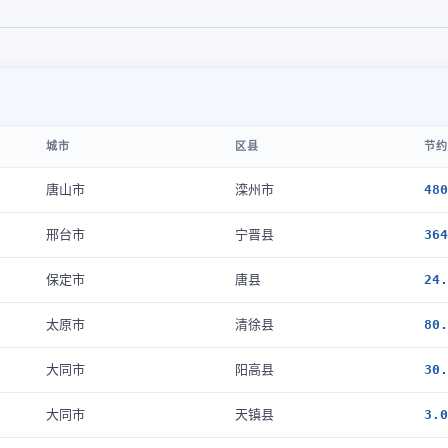
城市
区县
节约
唐山市
滦州市
480
邢台市
宁晋县
364
保定市
唐县
24.
太原市
清徐县
80.
大同市
阳高县
30.
大同市
天镇县
3.0