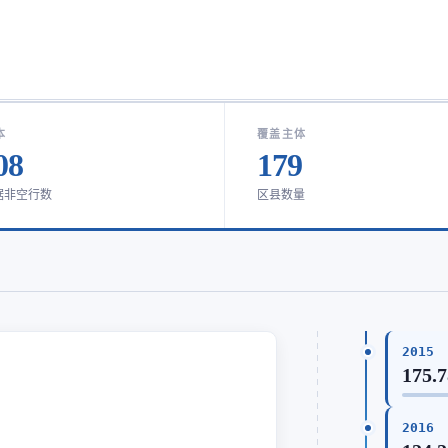
本
覆盖主体
08
179
据非空行数
区县数量
2015
175.
2016