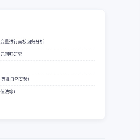
释变量进行面板回归分析
多元回归研究
ID 等准自然实验）
熵值法等）